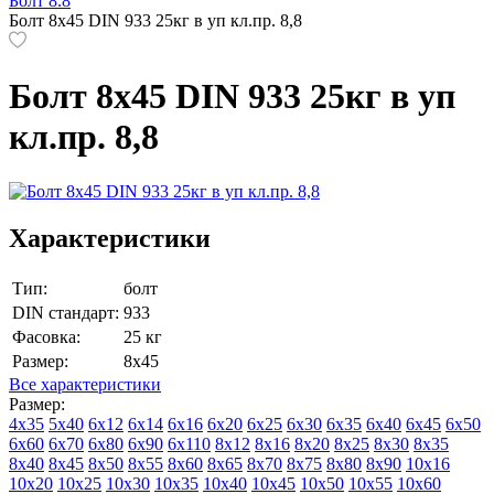
Болт 8.8
Болт 8х45 DIN 933 25кг в уп кл.пр. 8,8
Болт 8х45 DIN 933 25кг в уп
кл.пр. 8,8
Характеристики
Тип:
болт
DIN стандарт:
933
Фасовка:
25 кг
Размер:
8х45
Все характеристики
Размер:
4х35
5х40
6х12
6х14
6х16
6х20
6х25
6х30
6х35
6х40
6х45
6х50
6х60
6х70
6х80
6х90
6х110
8х12
8х16
8х20
8х25
8х30
8х35
8х40
8х45
8х50
8х55
8х60
8х65
8х70
8х75
8х80
8х90
10х16
10х20
10х25
10х30
10х35
10х40
10х45
10х50
10х55
10х60