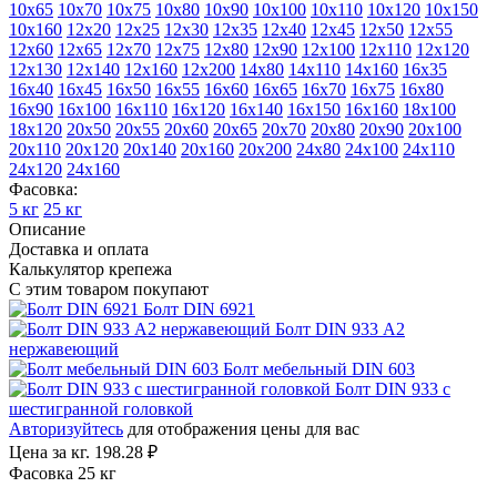
10х65
10х70
10х75
10х80
10х90
10х100
10х110
10х120
10х150
10х160
12х20
12х25
12х30
12х35
12х40
12х45
12х50
12х55
12х60
12х65
12х70
12х75
12х80
12х90
12х100
12х110
12х120
12х130
12х140
12х160
12х200
14х80
14х110
14х160
16х35
16х40
16х45
16х50
16х55
16х60
16х65
16х70
16х75
16х80
16х90
16х100
16х110
16х120
16х140
16х150
16х160
18х100
18х120
20х50
20х55
20х60
20х65
20х70
20х80
20х90
20х100
20х110
20х120
20х140
20х160
20х200
24х80
24х100
24х110
24х120
24х160
Фасовка:
5 кг
25 кг
Описание
Доставка и оплата
Калькулятор крепежа
С этим товаром покупают
Болт DIN 6921
Болт DIN 933 A2
нержавеющий
Болт мебельный DIN 603
Болт DIN 933 с
шестигранной головкой
Авторизуйтесь
для отображения цены для вас
Цена за кг.
198.28 ₽
Фасовка 25 кг