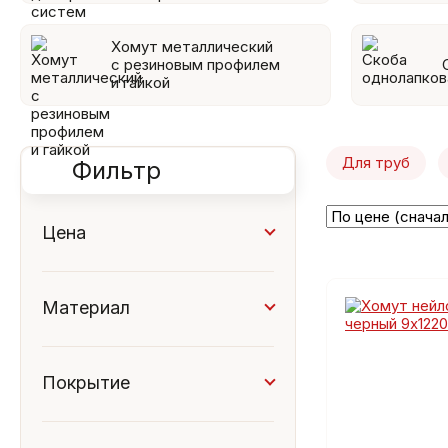
Хомут металлический
с резиновым профилем
и гайкой
Для труб
Фильтр
Цена
Материал
легированная и
нержавеющая сталь
металл
Покрытие
нейлон
антикоррозийное
оцинкованная или
гальваническое
нержавеющая сталь
нет