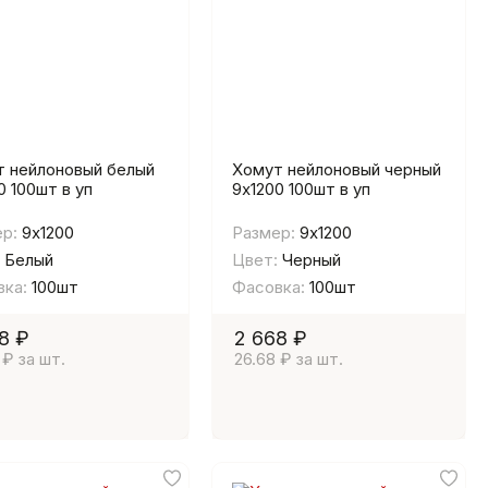
 нейлоновый белый
Хомут нейлоновый черный
0 100шт в уп
9х1200 100шт в уп
р:
9х1200
Размер:
9х1200
Белый
Цвет:
Черный
ка:
100шт
Фасовка:
100шт
8 ₽
2 668 ₽
 ₽ за шт.
26.68 ₽ за шт.