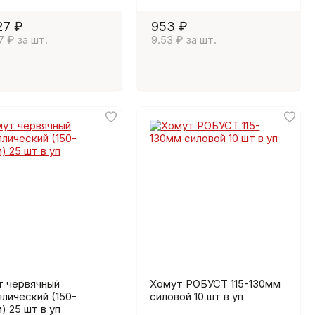
27 ₽
953 ₽
7 ₽ за шт.
9.53 ₽ за шт.
т червячный
Хомут РОБУСТ 115-130мм
лический (150-
силовой 10 шт в уп
) 25 шт в уп