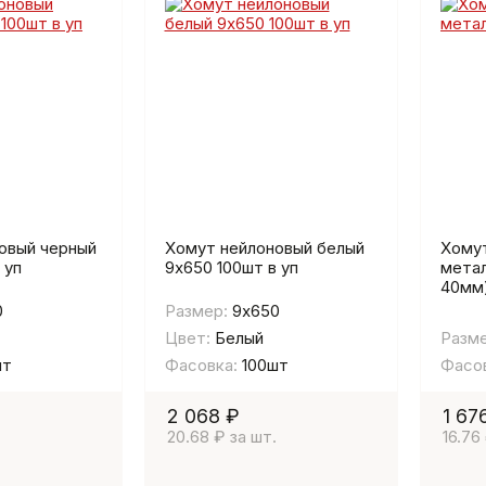
овый черный
Хомут нейлоновый белый
Хому
 уп
9х650 100шт в уп
метал
40мм)
0
Размер:
9х650
Цвет:
Белый
Разме
шт
Фасовка:
100шт
Фасов
2 068 ₽
1 67
20.68 ₽ за шт.
16.76