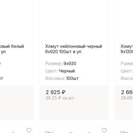
овый белый
Хомут нейлоновый черный
Хомут
 уп
9х920 100шт в уп
9х120
0
Размер:
9х920
Разме
Цвет:
Черный
Цвет:
шт
Фасовка:
100шт
Фасов
2 925 ₽
2 66
29.25 ₽ за шт.
26.68