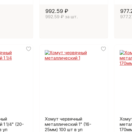
992.59 ₽
977.
.
992.59 ₽ за шт.
977.2
ный
Хомут червячный
Хому
 1 1/4" (20-
металлический 1" (16-
метал
в уп
25мм) 100 шт в уп
170мм