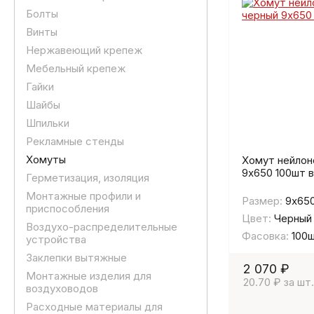
72-78
74-80
Болты
75-80
8-11
Винты
8-12
80-100
Нержавеющий крепеж
87-93
87-94
Мебельный крепеж
87-95
88-94
Гайки
99-105
99-108
Шайбы
Шпильки
Рекламные стенды
Хомуты
Хомут нейлон
9х650 100шт в
Герметизация, изоляция
Монтажные профили и
Размер:
9х65
приспособления
Цвет:
Черный
Воздухо-распределительные
Фасовка:
100
устройства
Заклепки вытяжные
2 070 ₽
Монтажные изделия для
20.70 ₽ за шт.
воздуховодов
Расходные материалы для