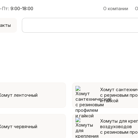
-Пт:
9:00-18:00
О компании
О
акты
Хомут сантехни
Хомут ленточный
с резиновым пр
и гайкой
Хомуты для кре
Хомут червячный
воздуховодов
с резиновым пр