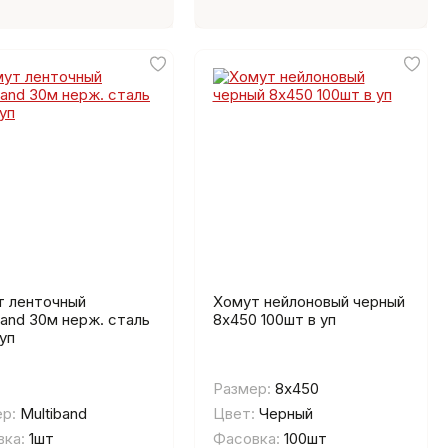
т ленточный
Хомут нейлоновый черный
band 30м нерж. сталь
8х450 100шт в уп
 уп
Размер:
8х450
р:
Multiband
Цвет:
Черный
ка:
1шт
Фасовка:
100шт