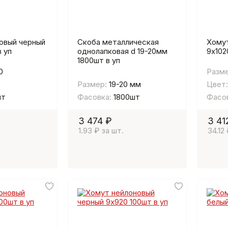
овый черный
Скоба металлическая
Хомут
в уп
однолапковая d 19-20мм
9х102
1800шт в уп
0
Разме
Размер:
19-20 мм
Цвет:
шт
Фасовка:
1800шт
Фасов
3 474 ₽
3 41
1.93 ₽ за шт.
34.12