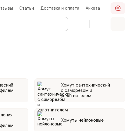
тзывы
Статьи
Доставка и оплата
Анкета
ческий
Хомут сантехнический
офилем
с саморезом и
уплотнителем
пления
Хомуты нейлоновые
офилем