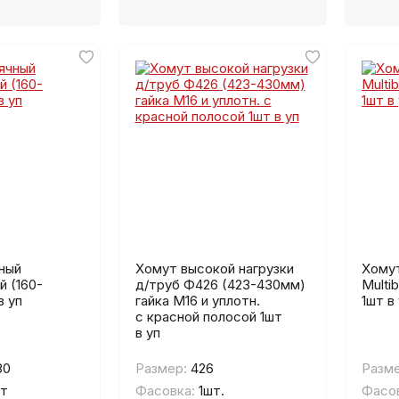
ный
Хомут высокой нагрузки
Хому
й (160-
д/труб Ф426 (423-430мм)
Multi
в уп
гайка М16 и уплотн.
1шт в
с красной полосой 1шт
в уп
80
Размер:
426
Разме
шт
Фасовка:
1шт.
Фасов