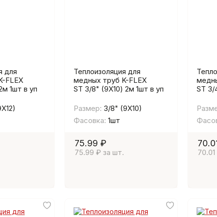
я для
Теплоизоляция для
Тепло
K-FLEX
медных труб K-FLEX
медны
 2м 1шт в уп
ST 3/8" (9Х10) 2м 1шт в уп
ST 3/
9Х12)
Размер:
3/8" (9Х10)
Разме
Фасовка:
1шт
Фасов
75.99 ₽
70.0
75.99 ₽ за шт.
70.01