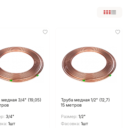
 медная 3/4" (19,05)
Труба медная 1/2" (12,7)
тров
15 метров
р:
3/4"
Размер:
1/2"
ка:
1шт
Фасовка:
1шт