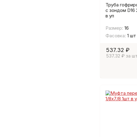
Труба гофрир
с зондом D16 
в уп
Размер:
16
Фасовка:
1 шт
537.32 ₽
537.32 ₽ за шт