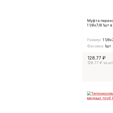
Муфта перех
1 1/8х7/8 1шт в
Размер:
1 1/8х
Фасовка:
1шт
128.77 ₽
128.77 ₽ за шт