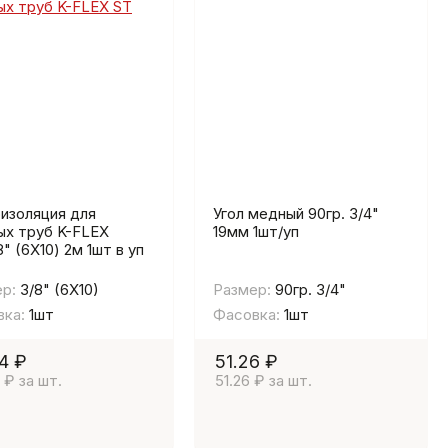
изоляция для
Угол медный 90гр. 3/4"
х труб K-FLEX
19мм 1шт/уп
8" (6Х10) 2м 1шт в уп
р:
3/8" (6Х10)
Размер:
90гр. 3/4"
ка:
1шт
Фасовка:
1шт
4 ₽
51.26 ₽
 ₽ за шт.
51.26 ₽ за шт.