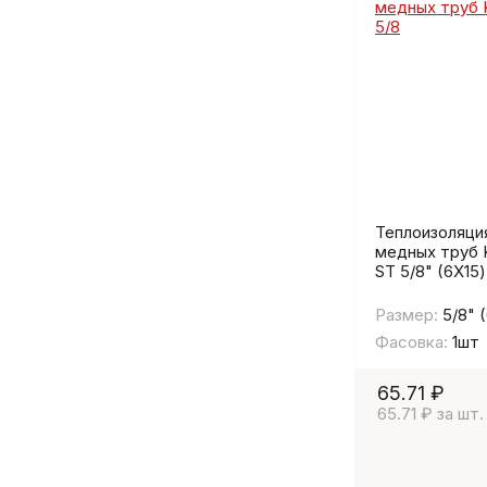
Теплоизоляци
медных труб 
ST 5/8" (6Х15)
Размер:
5/8" 
Фасовка:
1шт
65.71 ₽
65.71 ₽ за шт.