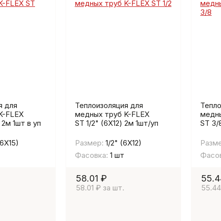
я для
Теплоизоляция для
Тепло
K-FLEX
медных труб K-FLEX
медны
 2м 1шт в уп
ST 1/2" (6Х12) 2м 1шт/уп
ST 3/
(6Х15)
Размер:
1/2" (6Х12)
Разме
Фасовка:
1 шт
Фасов
58.01 ₽
55.4
58.01 ₽ за шт.
55.44