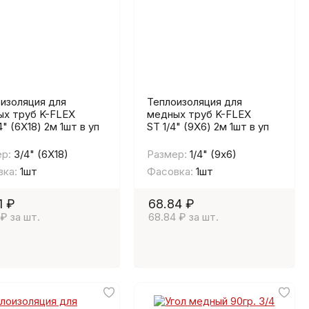
изоляция для
Теплоизоляция для
х труб K-FLEX
медных труб K-FLEX
4" (6Х18) 2м 1шт в уп
ST 1/4" (9Х6) 2м 1шт в уп
р:
3/4" (6Х18)
Размер:
1/4" (9х6)
ка:
1шт
Фасовка:
1шт
1 ₽
68.84 ₽
 ₽ за шт.
68.84 ₽ за шт.