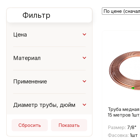
Фильтр
Цена
Материал
медь
ПВХ
полипропилен
Применение
сталь
Водоснобжение
Отопление
Диаметр трубы, дюйм
Труба медная
1/2"
1/4"
15 метров 1шт
3/4"
5/8"
7/8"
Размер:
7/8"
Фасовка:
1шт