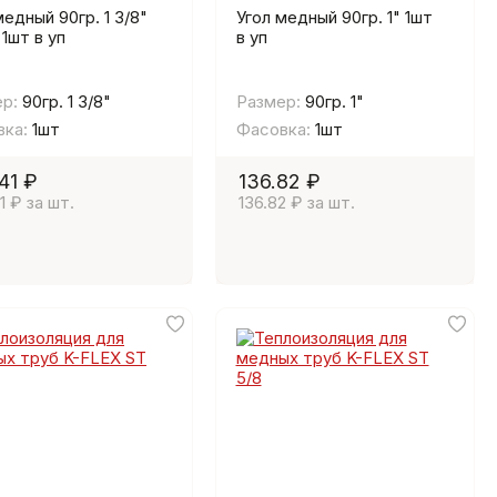
медный 90гр. 1 3/8"
Угол медный 90гр. 1" 1шт
1шт в уп
в уп
р:
90гр. 1 3/8"
Размер:
90гр. 1"
ка:
1шт
Фасовка:
1шт
41 ₽
136.82 ₽
1 ₽ за шт.
136.82 ₽ за шт.