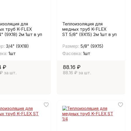
изоляция для
Теплоизоляция для
х труб K-FLEX
медных труб K-FLEX
4" (9Х18) 2м 1шт в уп
ST 5/8" (9Х15) 2м 1шт в уп
р:
3/4" (9Х18)
Размер:
5/8" (9Х15)
ка:
1шт
Фасовка:
1шт
4 ₽
88.16 ₽
 ₽ за шт.
88.16 ₽ за шт.