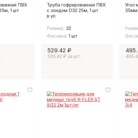
ованная ПВХ
Труба гофрированная ПВХ
Угол 
25м, 1 шт
с зондом D32 25м, 1 шт
35мм 
в уп
Размер:
32
Разме
Фасовка:
1 шт
Фасов
529.42 ₽
495.
.
529.42 ₽ за шт.
495.4