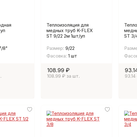
одная
Теплоизоляция для
Тепло
 уп
медных труб K-FLEX
медны
ST 9/22 2м 1шт/уп
ST 3/
7/8"
Размер:
9/22
Разме
Фасовка:
1 шт
Фасов
108.99 ₽
93.1
.
108.99 ₽ за шт.
93.14