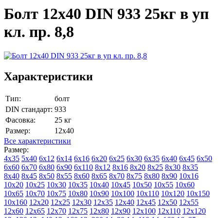
Болт 12х40 DIN 933 25кг в уп
кл. пр. 8,8
Характеристики
Тип:
болт
DIN стандарт:
933
Фасовка:
25 кг
Размер:
12х40
Все характеристики
Размер:
4х35
5х40
6х12
6х14
6х16
6х20
6х25
6х30
6х35
6х40
6х45
6х50
6х60
6х70
6х80
6х90
6х110
8х12
8х16
8х20
8х25
8х30
8х35
8х40
8х45
8х50
8х55
8х60
8х65
8х70
8х75
8х80
8х90
10х16
10х20
10х25
10х30
10х35
10х40
10х45
10х50
10х55
10х60
10х65
10х70
10х75
10х80
10х90
10х100
10х110
10х120
10х150
10х160
12х20
12х25
12х30
12х35
12х40
12х45
12х50
12х55
12х60
12х65
12х70
12х75
12х80
12х90
12х100
12х110
12х120