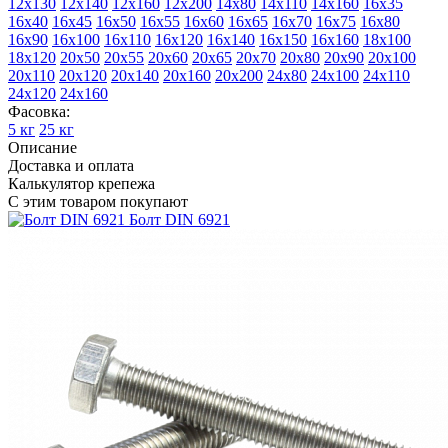
12х130
12х140
12х160
12х200
14х80
14х110
14х160
16х35
16х40
16х45
16х50
16х55
16х60
16х65
16х70
16х75
16х80
16х90
16х100
16х110
16х120
16х140
16х150
16х160
18х100
18х120
20х50
20х55
20х60
20х65
20х70
20х80
20х90
20х100
20х110
20х120
20х140
20х160
20х200
24х80
24х100
24х110
24х120
24х160
Фасовка:
5 кг
25 кг
Описание
Доставка и оплата
Калькулятор крепежа
С этим товаром покупают
Болт DIN 6921