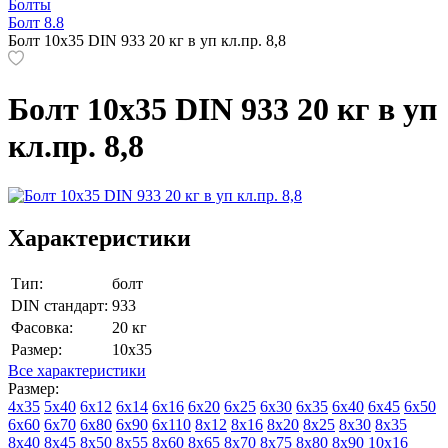
Болты
Болт 8.8
Болт 10х35 DIN 933 20 кг в уп кл.пр. 8,8
Болт 10х35 DIN 933 20 кг в уп
кл.пр. 8,8
Характеристики
Тип:
болт
DIN стандарт:
933
Фасовка:
20 кг
Размер:
10х35
Все характеристики
Размер:
4х35
5х40
6х12
6х14
6х16
6х20
6х25
6х30
6х35
6х40
6х45
6х50
6х60
6х70
6х80
6х90
6х110
8х12
8х16
8х20
8х25
8х30
8х35
8х40
8х45
8х50
8х55
8х60
8х65
8х70
8х75
8х80
8х90
10х16