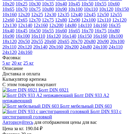
10х20
10х25
10х30
10х35
10х40
10х45
10х50
10х55
10х60
10х65
10х70
10х75
10х80
10х90
10х100
10х110
10х120
10х150
10х160
12х20
12х25
12х30
12х35
12х40
12х45
12х50
12х55
12х60
12х65
12х70
12х75
12х80
12х90
12х100
12х110
12х120
12х130
12х140
12х160
12х200
14х80
14х110
14х160
16х35
16х40
16х45
16х50
16х55
16х60
16х65
16х70
16х75
16х80
16х90
16х100
16х110
16х120
16х140
16х150
16х160
18х100
18х120
20х50
20х55
20х60
20х65
20х70
20х80
20х90
20х100
20х110
20х120
20х140
20х160
20х200
24х80
24х100
24х110
24х120
24х160
Фасовка:
5 кг
20 кг
25 кг
Описание
Доставка и оплата
Калькулятор крепежа
С этим товаром покупают
Болт DIN 6921
Болт DIN 933 A2
нержавеющий
Болт мебельный DIN 603
Болт DIN 933 с
шестигранной головкой
Авторизуйтесь
для отображения цены для вас
Цена за кг.
190.04 ₽