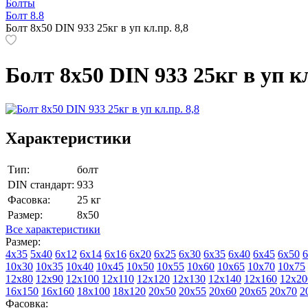
Болты
Болт 8.8
Болт 8х50 DIN 933 25кг в уп кл.пр. 8,8
Болт 8х50 DIN 933 25кг в уп кл
Характеристики
Тип:
болт
DIN стандарт:
933
Фасовка:
25 кг
Размер:
8х50
Все характеристики
Размер:
4х35
5х40
6х12
6х14
6х16
6х20
6х25
6х30
6х35
6х40
6х45
6х50
6
10х30
10х35
10х40
10х45
10х50
10х55
10х60
10х65
10х70
10х75
12х80
12х90
12х100
12х110
12х120
12х130
12х140
12х160
12х20
16х150
16х160
18х100
18х120
20х50
20х55
20х60
20х65
20х70
2
Фасовка: