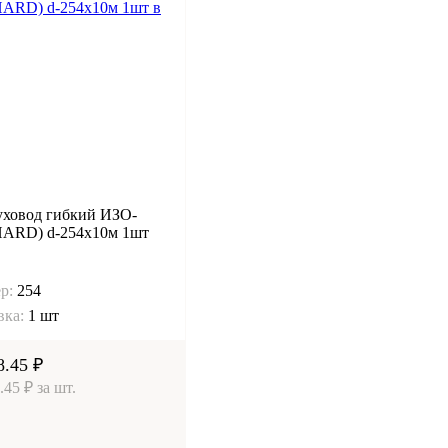
уховод гибкий ИЗО-
HARD) d-254х10м 1шт
р:
254
вка:
1 шт
8.45 ₽
.45 ₽ за шт.