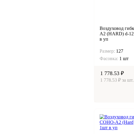
Воздуховод гиб
А2 (HARD) d-12
в уп
Размер:
127
Фасовка:
1 шт
1 778.53 ₽
1 778.53 ₽ за шт.