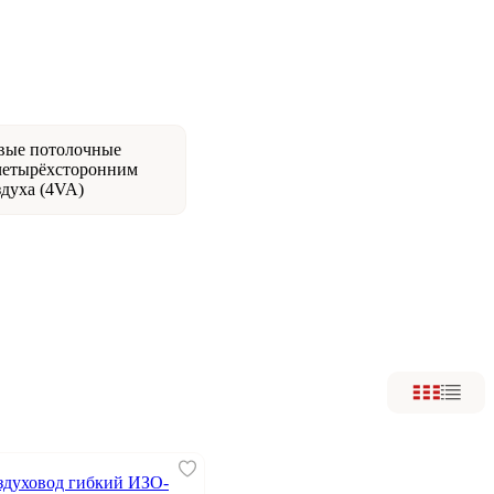
ые потолочные
четырёхсторонним
здуха (4VA)