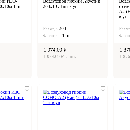
кий ИЗО-
Воздуховод гибкий Акустик
Возд
0х10м 1шт
203х10 , 1шт в уп
с си
А2 (
в уп
Размер:
203
Разме
Фасовка:
1шт
Фасо
1 974.69 ₽
1 87
1 974.69 ₽ за шт.
1 876