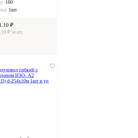
р:
160
вка:
1шт
1.10 ₽
.10 ₽ за шт.