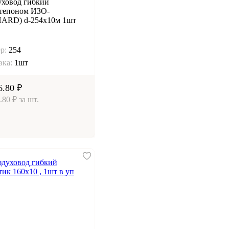
уховод гибкий
нтепоном ИЗО-
HARD) d-254х10м 1шт
р:
254
вка:
1шт
6.80 ₽
.80 ₽ за шт.