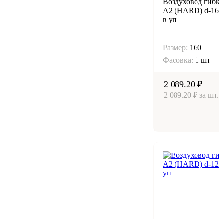
Воздуховод гиб
А2 (HARD) d-16
в уп
Размер:
160
Фасовка:
1 шт
2 089.20 ₽
2 089.20 ₽ за шт.