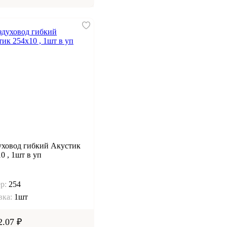
уховод гибкий Акустик
0 , 1шт в уп
р:
254
вка:
1шт
2.07 ₽