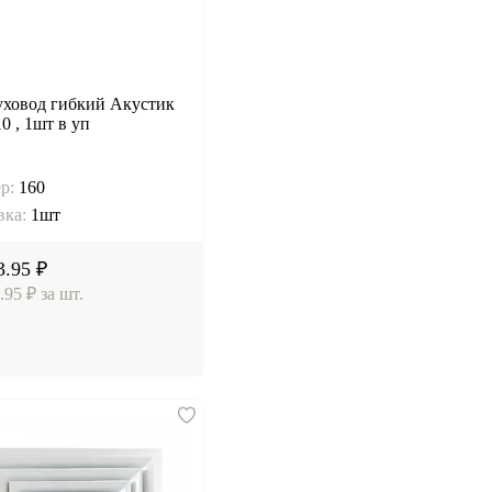
уховод гибкий Акустик
0 , 1шт в уп
р:
160
вка:
1шт
3.95 ₽
.95 ₽ за шт.