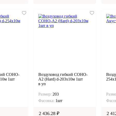
бкий СОНО-
Воздуховод гибкий СОНО-
Возд
х10м 1шт
А2 (Hard) d-203х10м 1шт
254х1
в уп
Размер:
203
Разме
Фасовка:
1шт
Фасо
2 436.28 ₽
2 41