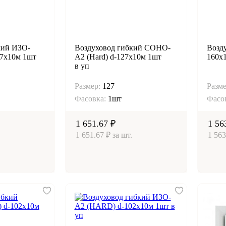
кий ИЗО-
Воздуховод гибкий СОНО-
Возд
7х10м 1шт
А2 (Hard) d-127х10м 1шт
160х1
в уп
Размер:
127
Разме
Фасовка:
1шт
Фасо
1 651.67 ₽
1 56
1 651.67 ₽ за шт.
1 563