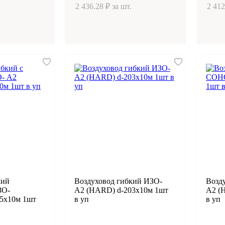
2 436.28 ₽ за шт.
2 412
кий
Воздуховод гибкий ИЗО-
Возд
ЗО-
А2 (HARD) d-203х10м 1шт
А2 (H
5х10м 1шт
в уп
в уп