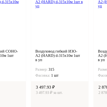
бкий СОНО-
Воздуховод гибкий ИЗО-
Возд
х10м 1шт
А2 (HARD) d-315х10м 1шт
А2 (
в уп
в уп
Размер:
315
Разме
Фасовка:
1 шт
Фасо
3 497.93 ₽
2 87
3 497.93 ₽ за шт.
2 878