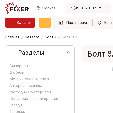
Москва
+7 (495) 120-37-79
Каталог
Партнерам
Конт
Главная
Каталог
Болты
Болт 8.8
Разделы
Болт 8
Саморезы
Дюбели
Метрический крепеж
Анкерная техника
Расходные материалы
Перфорированный крепеж
Гвозди
Такелаж