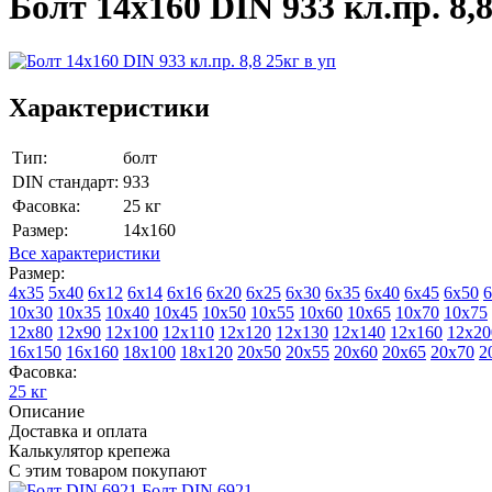
Болт 14х160 DIN 933 кл.пр. 8,8
Характеристики
Тип:
болт
DIN стандарт:
933
Фасовка:
25 кг
Размер:
14х160
Все характеристики
Размер:
4х35
5х40
6х12
6х14
6х16
6х20
6х25
6х30
6х35
6х40
6х45
6х50
6
10х30
10х35
10х40
10х45
10х50
10х55
10х60
10х65
10х70
10х75
12х80
12х90
12х100
12х110
12х120
12х130
12х140
12х160
12х20
16х150
16х160
18х100
18х120
20х50
20х55
20х60
20х65
20х70
2
Фасовка:
25 кг
Описание
Доставка и оплата
Калькулятор крепежа
С этим товаром покупают
Болт DIN 6921