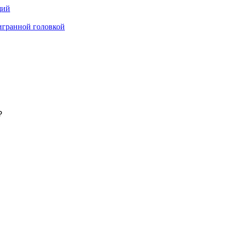
щий
игранной головкой
₽