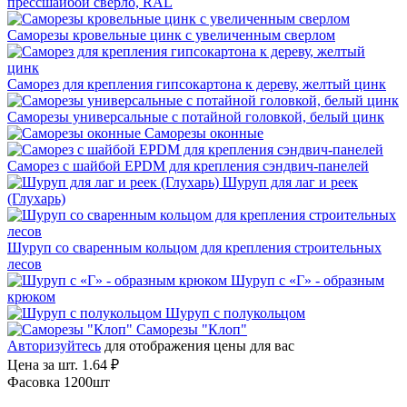
прессшайбой сверло, RAL
Саморезы кровельные цинк с увеличенным сверлом
Саморез для крепления гипсокартона к дереву, желтый цинк
Саморезы универсальные с потайной головкой, белый цинк
Саморезы оконные
Саморез с шайбой EPDM для крепления сэндвич-панелей
Шуруп для лаг и реек
(Глухарь)
Шуруп со сваренным кольцом для крепления строительных
лесов
Шуруп с «Г» - образным
крюком
Шуруп с полукольцом
Саморезы "Клоп"
Авторизуйтесь
для отображения цены для вас
Цена за шт.
1.64 ₽
Фасовка 1200шт