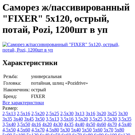
Саморез ж/пассивированный
"FIXER" 5х120, острый,
потай, Pozi, 1200шт в уп
Характеристики
Резьба:
универсальная
Головка:
потайная, шлиц «Pozidrive»
Наконечник:
острый
Бренд:
FIXER
Все характеристики
Размер:
2,5х13
2,5х16
2,5х20
2,5х25
2,5х30
3х13
3х16
3х20
3х25
3х30
3х35
3х40
3х45
3х50
3,5х13
3,5х16
3,5х20
3,5х25
3,5х30
3,5х35
3,5х40
3,5х50
4х16
4х20
4х30
4х35
4х40
4х50
4х60
4х70
4,5х40
4,5х50
4,5х60
4,5х70
4,5х80
5х30
5х40
5х50
5х60
5х70
5х80