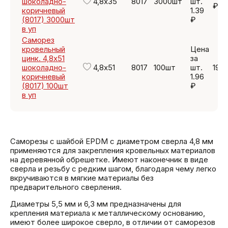
шоколадно-
4,8х35
8017
3000шт
шт.
₽
коричневый
1.39
(8017) 3000шт
₽
в уп
Саморез
кровельный
Цена
цинк. 4,8х51
за
шоколадно-
4,8х51
8017
100шт
шт.
196
коричневый
1.96
(8017) 100шт
₽
в уп
Саморезы с шайбой EPDM с диаметром сверла 4,8 мм
применяются для закрепления кровельных материалов
на деревянной обрешетке. Имеют наконечник в виде
сверла и резьбу с редким шагом, благодаря чему легко
вкручиваются в мягкие материалы без
предварительного сверления.
Диаметры 5,5 мм и 6,3 мм предназначены для
крепления материала к металлическому основанию,
имеют более широкое сверло, в отличии от саморезов