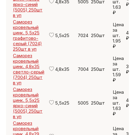
4,8х35
5005
250шт
шт.
ярко-синий
₽
1.63
(5005) 250шт
₽
в уп
Саморез
Цена
кровельный
за
цинк. 5,5х25
487
5,5х25
7024
250шт
шт.
графитово-
₽
1.95
серый (7024)
₽
250шт в уп
Саморез
Цена
кровельный
за
цинк. 4,8х35
397
4,8х35
7004
250шт
шт.
светло-серый
₽
1.59
(7004) 250шт
₽
в уп
Саморез
Цена
кровельный
за
цинк. 5,5х25
407
5,5х25
5005
250шт
шт.
ярко-синий
₽
1.63
(5005) 250шт
₽
в уп
Саморез
кровельный
Цена
цинк. 4,8х29
за
352