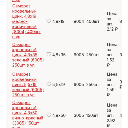
Саморез
кровельный
Цена
цинк. 4,8х19
за
медно-
4,8х19
8004
400шт
848
шт.
коричневый
2.12 ₽
(8004) 400шт
в уп
Саморез
Цена
кровельный
за
цинк. 4,8х35
4,8х35
6005
250шт
шт.
380
зеленый (6005)
1.52
250шт в уп
₽
Саморез
Цена
кровельный
за
397
цинк. 5,5х19
5,5х19
6005
250шт
шт.
₽
зеленый (6005)
1.59
250шт в уп
₽
Саморез
Цена
кровельный
за
цинк. 4,8х50
4,8х50
3005
150шт
шт.
438
винно-красный
2.92
(3005) 150шт
₽