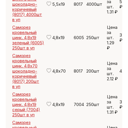
за
5 2
шоколадно-
5,5х19
8017
4000шт
шт.
₽
коричневый
1.31 ₽
(8017) 4000шт
в уп
Саморез
Цена
кровельный
за
322
цинк. 4,8х19
4,8х19
6005
250шт
шт.
₽
зеленый (6005)
1.29
250шт в уп
₽
Саморез
кровельный
Цена
цинк. 4,8х70
за
шоколадно-
4,8х70
8017
200шт
424
шт.
коричневый
2.12 ₽
(8017) 200шт
в уп
Саморез
Цена
кровельный
за
327
цинк. 4,8х19
4,8х19
7004
250шт
шт.
₽
серый (7004)
1.31 ₽
250шт в уп
Саморез
кровельный
Цена