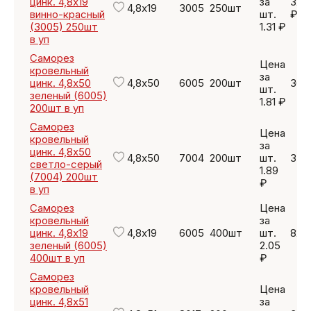
цинк. 4,8х19
за
327
4,8х19
3005
250шт
винно-красный
шт.
₽
(3005) 250шт
1.31 ₽
в уп
Саморез
Цена
кровельный
за
цинк. 4,8х50
4,8х50
6005
200шт
362
шт.
зеленый (6005)
1.81 ₽
200шт в уп
Саморез
Цена
кровельный
за
цинк. 4,8х50
4,8х50
7004
200шт
шт.
378
светло-серый
1.89
(7004) 200шт
₽
в уп
Саморез
Цена
кровельный
за
цинк. 4,8х19
4,8х19
6005
400шт
шт.
820
зеленый (6005)
2.05
400шт в уп
₽
Саморез
кровельный
Цена
цинк. 4,8х51
за