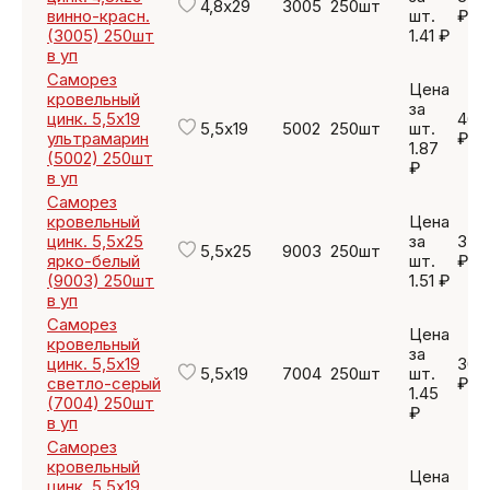
4,8х29
3005
250шт
винно-красн.
шт.
₽
(3005) 250шт
1.41 ₽
в уп
Саморез
Цена
кровельный
за
цинк. 5,5х19
467
5,5х19
5002
250шт
шт.
ультрамарин
₽
1.87
(5002) 250шт
₽
в уп
Саморез
кровельный
Цена
цинк. 5,5х25
за
377
5,5х25
9003
250шт
ярко-белый
шт.
₽
(9003) 250шт
1.51 ₽
в уп
Саморез
Цена
кровельный
за
цинк. 5,5х19
362
5,5х19
7004
250шт
шт.
светло-серый
₽
1.45
(7004) 250шт
₽
в уп
Саморез
кровельный
Цена
цинк. 5,5х19