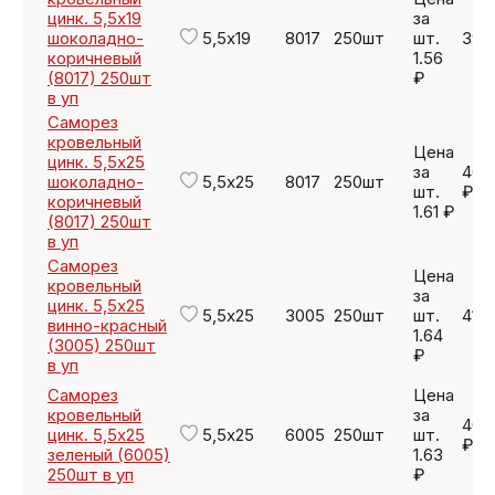
цинк. 5,5х19
за
шоколадно-
5,5х19
8017
250шт
шт.
390
коричневый
1.56
(8017) 250шт
₽
в уп
Саморез
кровельный
Цена
цинк. 5,5х25
за
402
шоколадно-
5,5х25
8017
250шт
шт.
₽
коричневый
1.61 ₽
(8017) 250шт
в уп
Саморез
Цена
кровельный
за
цинк. 5,5х25
5,5х25
3005
250шт
шт.
410
винно-красный
1.64
(3005) 250шт
₽
в уп
Саморез
Цена
кровельный
за
407
цинк. 5,5х25
5,5х25
6005
250шт
шт.
₽
зеленый (6005)
1.63
250шт в уп
₽