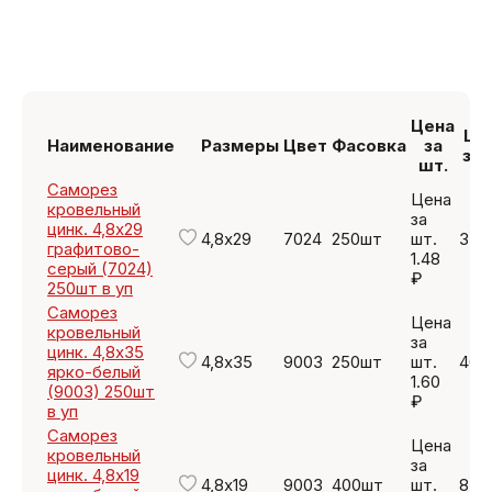
Цена
Це
Наименование
Размеры
Цвет
Фасовка
за
за 
шт.
Саморез
Цена
кровельный
за
цинк. 4,8х29
4,8х29
7024
250шт
шт.
370
графитово-
1.48
серый (7024)
₽
250шт в уп
Саморез
Цена
кровельный
за
цинк. 4,8х35
4,8х35
9003
250шт
шт.
400
ярко-белый
1.60
(9003) 250шт
₽
в уп
Саморез
Цена
кровельный
за
цинк. 4,8х19
4,8х19
9003
400шт
шт.
836