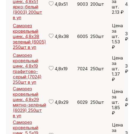
цинк. 4,8х51
за
4,8х51
9003
200шт
426
ярко-белый
шт.
(9003) 200шт
2.13 ₽
в уп
Саморез
Цена
кровельный
за
382
цинк. 4,8х38
4,8х38
6005
250шт
шт.
₽
зеленый (6005)
1.53
250шт в уп
₽
Саморез
Цена
кровельный
за
цинк. 4,8х19
342
4,8х19
7024
250шт
шт.
графитово-
₽
1.37
серый (7024)
₽
250шт в уп
Саморез
Цена
кровельный
за
цинк. 4,8х29
462
4,8х29
6029
250шт
шт.
мятно-зелёный
₽
1.85
(6029) 250шт
₽
в уп
Саморез
Цена
кровельный
за
цинк. 5,5х19
382