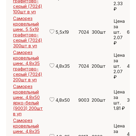
графитово-
2.33
серый (7024)
₽
100шт в уп
Саморез
Цена
кровельный
за
цинк. 5,5х19
5,5х19
7024
300шт
шт.
621 
графитово-
2.07
серый (7024)
₽
300шт в уп
Саморез
Цена
кровельный
за
цинк. 4,8х35
4,8х35
7024
200шт
шт.
414
графитово-
2.07
серый (7024)
₽
200шт в уп
Саморез
кровельный
Цена
цинк. 4,8х50
за
4,8х50
9003
200шт
362
ярко-белый
шт.
(9003) 200шт
1.81 ₽
в уп
Саморез
кровельный
Цена
цинк. 4,8х35
за
4 17