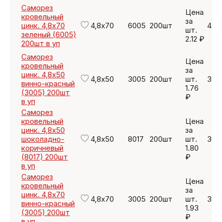
Саморез
Цена
кровельный
за
цинк. 4,8х70
4,8х70
6005
200шт
424
шт.
зеленый (6005)
2.12 ₽
200шт в уп
Саморез
Цена
кровельный
за
цинк. 4,8х50
4,8х50
3005
200шт
шт.
352
винно-красный
1.76
(3005) 200шт
₽
в уп
Саморез
кровельный
Цена
цинк. 4,8х50
за
шоколадно-
4,8х50
8017
200шт
шт.
360
коричневый
1.80
(8017) 200шт
₽
в уп
Саморез
Цена
кровельный
за
цинк. 4,8х70
4,8х70
3005
200шт
шт.
386
винно-красный
1.93
(3005) 200шт
₽
в уп