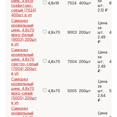
цинк. 4,8х19
за
4,8х19
7024
400шт
848
графитово-
шт.
серый (7024)
2.12 ₽
400шт в уп
Саморез
Цена
кровельный
за
цинк. 4,8х70
4,8х70
9003
200шт
шт.
498
ярко-белый
2.49
(9003) 200шт
₽
в уп
Саморез
Цена
кровельный
за
цинк. 4,8х70
4,8х70
7004
200шт
шт.
498
светло-серый
2.49
(7004) 200шт
₽
в уп
Саморез
Цена
кровельный
за
цинк. 4,8х70
4,8х70
5005
200шт
шт.
528
ярко-синий
2.64
(5005) 200шт
₽
в уп
Саморез
кровельный
Цена