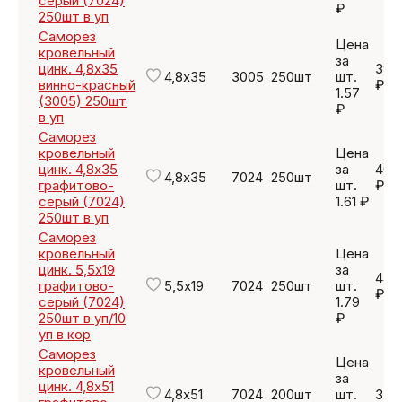
серый (7024)
₽
250шт в уп
Саморез
Цена
кровельный
за
цинк. 4,8х35
392
4,8х35
3005
250шт
шт.
винно-красный
₽
1.57
(3005) 250шт
₽
в уп
Саморез
кровельный
Цена
цинк. 4,8х35
за
402
4,8х35
7024
250шт
графитово-
шт.
₽
серый (7024)
1.61 ₽
250шт в уп
Саморез
кровельный
Цена
цинк. 5,5х19
за
447
графитово-
5,5х19
7024
250шт
шт.
₽
серый (7024)
1.79
250шт в уп/10
₽
уп в кор
Саморез
Цена
кровельный
за
цинк. 4,8х51
4,8х51
7024
200шт
шт.
370