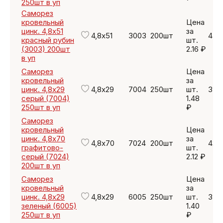
250шт в уп
Саморез
кровельный
Цена
цинк. 4,8х51
за
4,8х51
3003
200шт
432
красный рубин
шт.
(3003) 200шт
2.16 ₽
в уп
Саморез
Цена
кровельный
за
цинк. 4,8х29
4,8х29
7004
250шт
шт.
370
серый (7004)
1.48
250шт в уп
₽
Саморез
кровельный
Цена
цинк. 4,8х70
за
4,8х70
7024
200шт
424
графитово-
шт.
серый (7024)
2.12 ₽
200шт в уп
Саморез
Цена
кровельный
за
цинк. 4,8х29
4,8х29
6005
250шт
шт.
350
зеленый (6005)
1.40
250шт в уп
₽