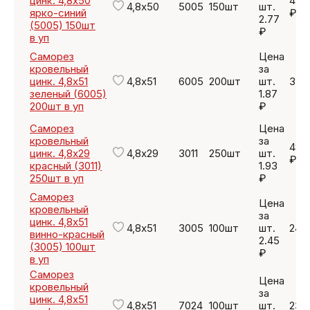
цинк. 4,8х50
415.
4,8х50
5005
150шт
шт.
ярко-синий
₽
2.77
(5005) 150шт
₽
в уп
Саморез
Цена
кровельный
за
цинк. 4,8х51
4,8х51
6005
200шт
шт.
374
зеленый (6005)
1.87
200шт в уп
₽
Саморез
Цена
кровельный
за
482
цинк. 4,8х29
4,8х29
3011
250шт
шт.
₽
красный (3011)
1.93
250шт в уп
₽
Саморез
Цена
кровельный
за
цинк. 4,8х51
4,8х51
3005
100шт
шт.
245
винно-красный
2.45
(3005) 100шт
₽
в уп
Саморез
Цена
кровельный
за
цинк. 4,8х51
4,8х51
7024
100шт
шт.
233