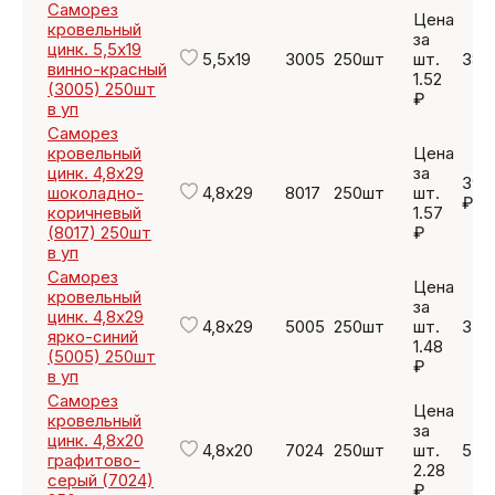
Саморез
Цена
кровельный
за
цинк. 5,5х19
5,5х19
3005
250шт
шт.
380
винно-красный
1.52
(3005) 250шт
₽
в уп
Саморез
кровельный
Цена
цинк. 4,8х29
за
392
шоколадно-
4,8х29
8017
250шт
шт.
₽
коричневый
1.57
(8017) 250шт
₽
в уп
Саморез
Цена
кровельный
за
цинк. 4,8х29
4,8х29
5005
250шт
шт.
370
ярко-синий
1.48
(5005) 250шт
₽
в уп
Саморез
Цена
кровельный
за
цинк. 4,8х20
4,8х20
7024
250шт
шт.
570
графитово-
2.28
серый (7024)
₽