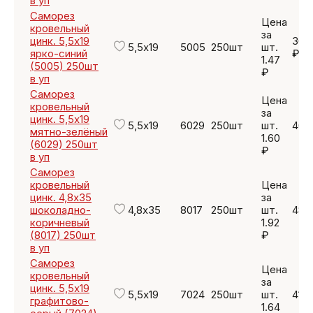
в уп
Саморез
Цена
кровельный
за
цинк. 5,5х19
367
5,5х19
5005
250шт
шт.
ярко-синий
₽
1.47
(5005) 250шт
₽
в уп
Саморез
Цена
кровельный
за
цинк. 5,5х19
5,5х19
6029
250шт
шт.
400
мятно-зелёный
1.60
(6029) 250шт
₽
в уп
Саморез
кровельный
Цена
цинк. 4,8х35
за
шоколадно-
4,8х35
8017
250шт
шт.
480
коричневый
1.92
(8017) 250шт
₽
в уп
Саморез
Цена
кровельный
за
цинк. 5,5х19
5,5х19
7024
250шт
шт.
410
графитово-
1.64