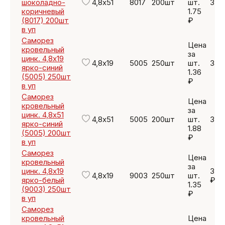
шоколадно-
4,8х51
8017
200шт
шт.
350
коричневый
1.75
(8017) 200шт
₽
в уп
Саморез
Цена
кровельный
за
цинк. 4,8х19
4,8х19
5005
250шт
шт.
340
ярко-синий
1.36
(5005) 250шт
₽
в уп
Саморез
Цена
кровельный
за
цинк. 4,8х51
4,8х51
5005
200шт
шт.
376
ярко-синий
1.88
(5005) 200шт
₽
в уп
Саморез
Цена
кровельный
за
цинк. 4,8х19
337
4,8х19
9003
250шт
шт.
ярко-белый
₽
1.35
(9003) 250шт
₽
в уп
Саморез
кровельный
Цена