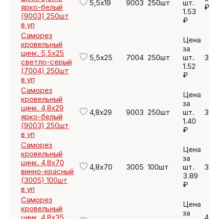
5,5х19
9003
250шт
шт.
ярко-белый
₽
1.53
(9003) 250шт
₽
в уп
Саморез
Цена
кровельный
за
цинк. 5,5х25
5,5х25
7004
250шт
шт.
380
светло-серый
1.52
(7004) 250шт
₽
в уп
Саморез
Цена
кровельный
за
цинк. 4,8х29
4,8х29
9003
250шт
шт.
350
ярко-белый
1.40
(9003) 250шт
₽
в уп
Саморез
Цена
кровельный
за
цинк. 4,8х70
4,8х70
3005
100шт
шт.
389
винно-красный
3.89
(3005) 100шт
₽
в уп
Саморез
Цена
кровельный
за
цинк. 4,8х35
407