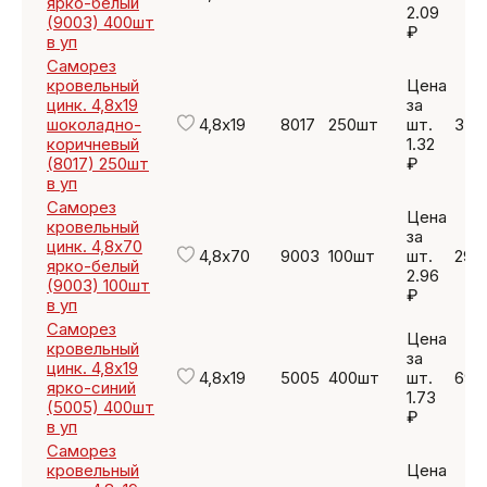
ярко-белый
2.09
(9003) 400шт
₽
в уп
Саморез
кровельный
Цена
цинк. 4,8х19
за
шоколадно-
4,8х19
8017
250шт
шт.
330
коричневый
1.32
(8017) 250шт
₽
в уп
Саморез
Цена
кровельный
за
цинк. 4,8х70
4,8х70
9003
100шт
шт.
296
ярко-белый
2.96
(9003) 100шт
₽
в уп
Саморез
Цена
кровельный
за
цинк. 4,8х19
4,8х19
5005
400шт
шт.
692
ярко-синий
1.73
(5005) 400шт
₽
в уп
Саморез
кровельный
Цена