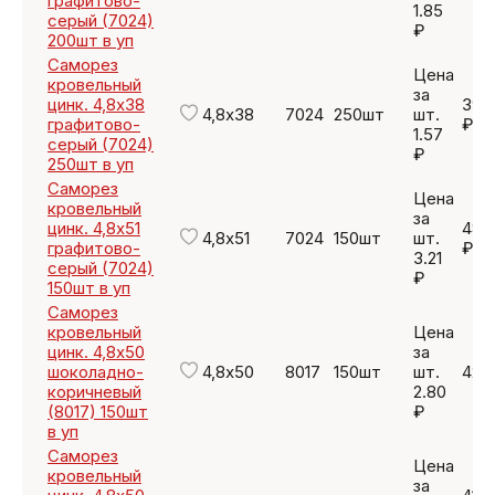
графитово-
1.85
серый (7024)
₽
200шт в уп
Саморез
Цена
кровельный
за
цинк. 4,8х38
392
4,8х38
7024
250шт
шт.
графитово-
₽
1.57
серый (7024)
₽
250шт в уп
Саморез
Цена
кровельный
за
цинк. 4,8х51
481.
4,8х51
7024
150шт
шт.
графитово-
₽
3.21
серый (7024)
₽
150шт в уп
Саморез
кровельный
Цена
цинк. 4,8х50
за
шоколадно-
4,8х50
8017
150шт
шт.
420
коричневый
2.80
(8017) 150шт
₽
в уп
Саморез
Цена
кровельный
за