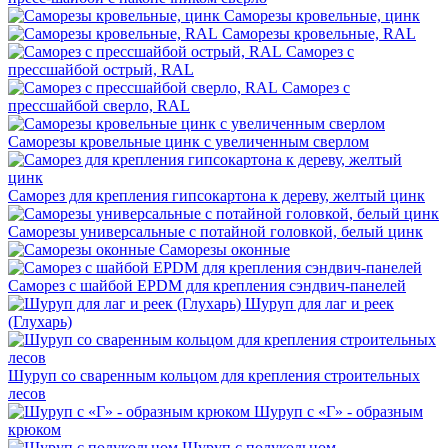
Саморезы кровельные, цинк
Саморезы кровельные, RAL
Саморез с
прессшайбой острый, RAL
Саморез с
прессшайбой сверло, RAL
Саморезы кровельные цинк с увеличенным сверлом
Саморез для крепления гипсокартона к дереву, желтый цинк
Саморезы универсальные с потайной головкой, белый цинк
Саморезы оконные
Саморез с шайбой EPDM для крепления сэндвич-панелей
Шуруп для лаг и реек
(Глухарь)
Шуруп со сваренным кольцом для крепления строительных
лесов
Шуруп с «Г» - образным
крюком
Шуруп с полукольцом