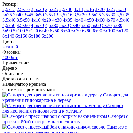
Размер:
2,5х13
2,5х16
2,5х20
2,5х25
2,5х30
3х13
3х16
3х20
3х25
3х30
3х35
3х40
3х45
3х50
3,5х13
3,5х16
3,5х20
3,5х25
3,5х30
3,5х35
3,5х40
3,5х50
4х16
4х20
4х30
4х35
4х40
4х50
4х60
4х70
4,5х40
4,5х50
4,5х60
4,5х70
4,5х80
5х30
5х40
5х50
5х60
5х70
5х80
5х90
5х100
5х120
6х40
6х50
6х60
6х70
6х80
6х90
6х100
6х120
6х140
6х160
6х180
6х200
Цвет:
желтый
Фасовка:
4000шт
Применение:
Дерево
Описание
Доставка и оплата
Калькулятор крепежа
С этим товаром покупают
Саморез для
крепления гипсокартона к дереву
Саморез
для крепления гипсокартона к металлу
Саморез с
пресс‑шайбой с острым наконечником
Саморез с
пресс‑шайбой с наконечником сверло