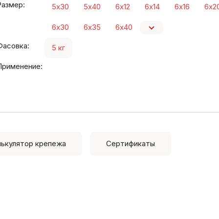
Размер:
5х30
5х40
6х12
6х14
6х16
6х2
6х30
6х35
6х40
Фасовка:
5 кг
Применение:
лькулятор крепежа
Сертификаты