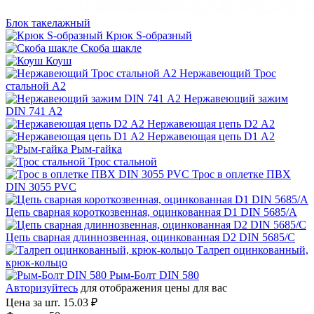
Блок такелажный
Крюк S-образный
Скоба шакле
Коуш
Нержавеющий Трос
стальной A2
Нержавеющий зажим
DIN 741 A2
Нержавеющая цепь D2 A2
Нержавеющая цепь D1 A2
Рым-гайка
Трос стальной
Трос в оплетке ПВХ
DIN 3055 PVC
Цепь сварная короткозвенная, оцинкованная D1 DIN 5685/A
Цепь сварная длиннозвенная, оцинкованная D2 DIN 5685/C
Талреп оцинкованный,
крюк-кольцо
Рым-Болт DIN 580
Авторизуйтесь
для отображения цены для вас
Цена за шт.
15.03 ₽