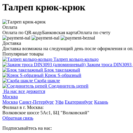
Талреп крюк-крюк
Оплата
Оплата по QR-коду
Банковская карта
Оплата по счету
Доставка
Доставка возможна на следующий день после оформления и опл
Популярные товары
Талреп кольцо-кольцо
Зажим троса DIN3093
Блок такелажный
Крюк S-образный
Скоба шакле
Соединитель цепей
На нас все держится
Москва
Москва
Санкт-Петербург
Уфа
Екатеринбург
Казань
Филиал в г. Москва:
Волковское шоссе 5Ас1, БЦ "Волковский"
Обратная связь
Подписывайтесь на нас: