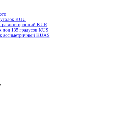
оте
 уголок KUU
к равносторонний KUR
 под 135 градусов KUS
к ассиметричный KUAS
₽