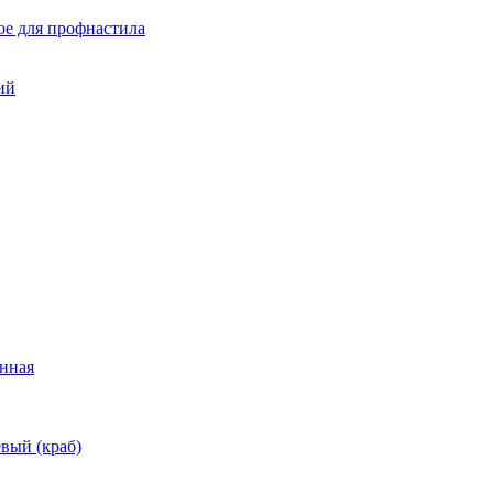
ое для профнастила
ий
нная
вый (краб)