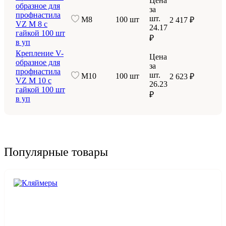
Цена
образное для
за
профнастила
шт.
М8
100 шт
2 417 ₽
VZ М 8 с
24.17
гайкой 100 шт
₽
в уп
Крепление V-
Цена
образное для
за
профнастила
шт.
М10
100 шт
2 623 ₽
VZ М 10 с
26.23
гайкой 100 шт
₽
в уп
Популярные товары