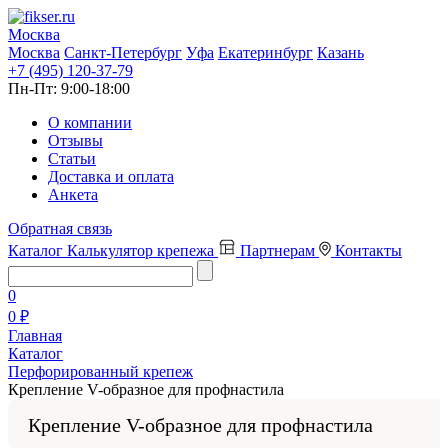
Москва
Москва
Санкт-Петербург
Уфа
Екатеринбург
Казань
+7 (495) 120-37-79
Пн-Пт:
9:00-18:00
О компании
Отзывы
Статьи
Доставка и оплата
Анкета
Обратная связь
Каталог
Калькулятор крепежа
Партнерам
Контакты
0
0 ₽
Главная
Каталог
Перфорированный крепеж
Крепление V-образное для профнастила
Крепление V-образное для профнастила