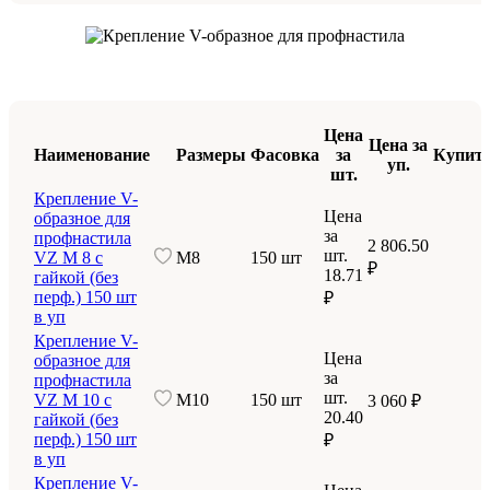
Цена
Цена за
Наименование
Размеры
Фасовка
за
Купит
уп.
шт.
Крепление V-
Цена
образное для
за
профнастила
2 806.50
шт.
VZ М 8 с
М8
150 шт
₽
18.71
гайкой (без
перф.) 150 шт
₽
в уп
Крепление V-
Цена
образное для
за
профнастила
шт.
VZ М 10 с
М10
150 шт
3 060 ₽
20.40
гайкой (без
перф.) 150 шт
₽
в уп
Крепление V-