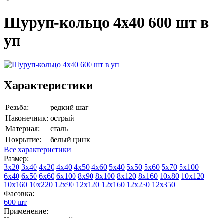
Шуруп-кольцо 4х40 600 шт в
уп
Характеристики
Резьба:
редкий шаг
Наконечник:
острый
Материал:
сталь
Покрытие:
белый цинк
Все характеристики
Размер:
3х20
3х40
4х20
4х40
4х50
4х60
5х40
5х50
5х60
5х70
5х100
6х40
6х50
6х60
6х100
8х90
8х100
8х120
8х160
10х80
10х120
10х160
10х220
12х90
12х120
12х160
12х230
12х350
Фасовка:
600 шт
Применение: