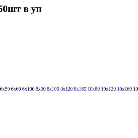
50шт в уп
6х50
6х60
6х100
8х90
8х100
8х120
8х160
10х80
10х120
10х160
10