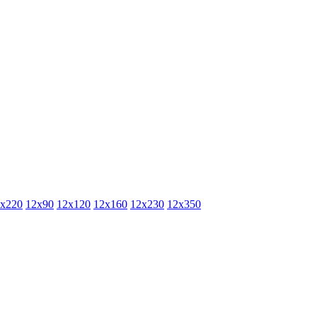
х220
12х90
12х120
12х160
12х230
12х350