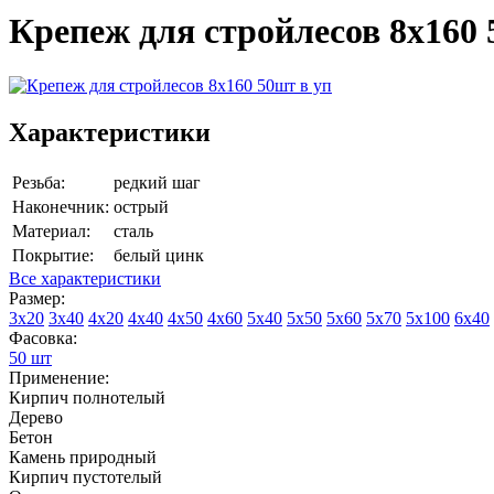
Крепеж для стройлесов 8х160 
Характеристики
Резьба:
редкий шаг
Наконечник:
острый
Материал:
сталь
Покрытие:
белый цинк
Все характеристики
Размер:
3х20
3х40
4х20
4х40
4х50
4х60
5х40
5х50
5х60
5х70
5х100
6х40
Фасовка:
50 шт
Применение:
Кирпич полнотелый
Дерево
Бетон
Камень природный
Кирпич пустотелый