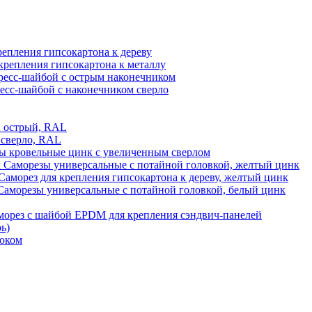
репления гипсокартона к дереву
крепления гипсокартона к металлу
ресс‑шайбой с острым наконечником
ресс‑шайбой с наконечником сверло
й острый, RAL
Саморез с прессшайбой сверло, RAL
ы кровельные цинк с увеличенным сверлом
Саморезы универсальные с потайной головкой, желтый цинк
Саморез для крепления гипсокартона к дереву, желтый цинк
Саморезы универсальные с потайной головкой, белый цинк
морез с шайбой EPDM для крепления сэндвич-панелей
ь)
рюком