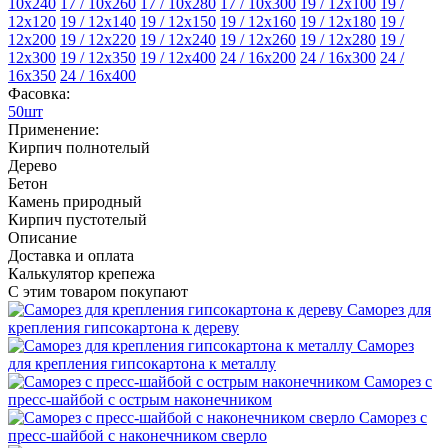
10х240
17 / 10х260
17 / 10х280
17 / 10х300
19 / 12х100
19 /
12х120
19 / 12х140
19 / 12х150
19 / 12х160
19 / 12х180
19 /
12х200
19 / 12х220
19 / 12х240
19 / 12х260
19 / 12х280
19 /
12х300
19 / 12х350
19 / 12х400
24 / 16х200
24 / 16х300
24 /
16х350
24 / 16х400
Фасовка:
50шт
Применение:
Кирпич полнотелый
Дерево
Бетон
Камень природный
Кирпич пустотелый
Описание
Доставка и оплата
Калькулятор крепежа
С этим товаром покупают
Саморез для
крепления гипсокартона к дереву
Саморез
для крепления гипсокартона к металлу
Саморез с
пресс‑шайбой с острым наконечником
Саморез с
пресс‑шайбой с наконечником сверло