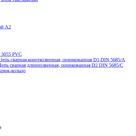
ой A2
N 3055 PVC
Цепь сварная короткозвенная, оцинкованная D1 DIN 5685/A
Цепь сварная длиннозвенная, оцинкованная D2 DIN 5685/C
крюк-кольцо
₽