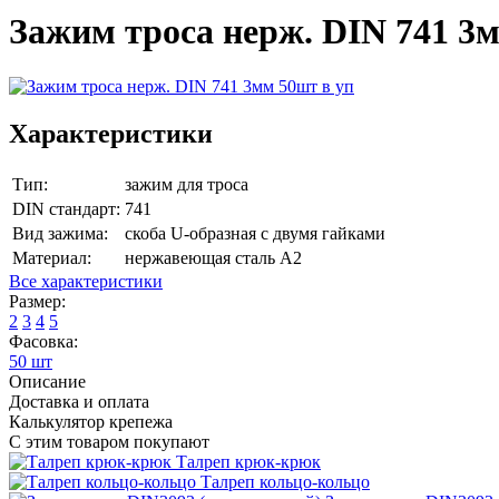
Зажим троса нерж. DIN 741 3
Характеристики
Тип:
зажим для троса
DIN стандарт:
741
Вид зажима:
скоба U-образная с двумя гайками
Материал:
нержавеющая сталь А2
Все характеристики
Размер:
2
3
4
5
Фасовка:
50 шт
Описание
Доставка и оплата
Калькулятор крепежа
С этим товаром покупают
Талреп крюк-крюк
Талреп кольцо-кольцо