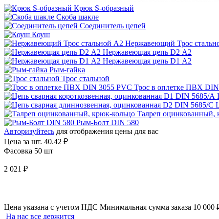
Крюк S-образный
Скоба шакле
Соединитель цепей
Коуш
Нержавеющий Трос стальн
Нержавеющая цепь D2 A2
Нержавеющая цепь D1 A2
Рым-гайка
Трос стальной
Трос в оплетке ПВХ DI
Талреп оцинкованный, 
Рым-Болт DIN 580
Авторизуйтесь
для отображения цены для вас
Цена за шт.
40.42 ₽
Фасовка 50 шт
2 021 ₽
Цена указана с учетом НДС
Минимальная сумма заказа 10 000 
На нас все держится