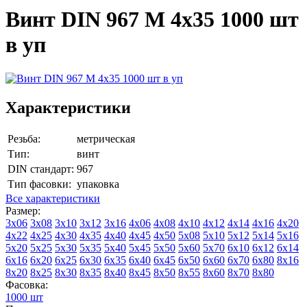
Винт DIN 967 М 4х35 1000 шт
в уп
Характеристики
Резьба:
метрическая
Тип:
винт
DIN стандарт:
967
Тип фасовки:
упаковка
Все характеристики
Размер:
3х06
3х08
3х10
3х12
3х16
4х06
4х08
4х10
4х12
4х14
4х16
4х20
4х22
4х25
4х30
4х35
4х40
4х45
4х50
5х08
5х10
5х12
5х14
5х16
5х20
5х25
5х30
5х35
5х40
5х45
5х50
5х60
5х70
6х10
6х12
6х14
6х16
6х20
6х25
6х30
6х35
6х40
6х45
6х50
6х60
6х70
6х80
8х16
8х20
8х25
8х30
8х35
8х40
8х45
8х50
8х55
8х60
8х70
8х80
Фасовка:
1000 шт