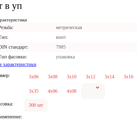
 в уп
рактеристики
Резьба:
метрическая
Тип:
винт
DIN стандарт:
7985
Тип фасовки:
упаковка
е характеристики
змер:
3х06
3х08
3х10
3х12
3х14
3х16
3х35
4х06
4х08
совка:
300 шт
именение: