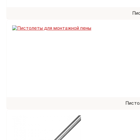
Пис
Писто