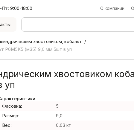
-Пт:
9:00-18:00
О компании
О
акты
илиндрическим хвостовиком, кобальт
т Р6М5К5 (м35) 9,0 мм 5шт в уп
индрическим хвостовиком коб
в уп
Характеристики
Фасовка:
5
Размер:
9,0
Вес:
0.03 кг