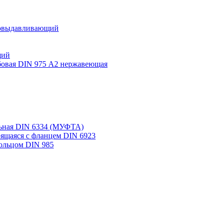
бовыдавливающий
щий
бовая DIN 975 A2 нержавеющая
льная DIN 6334 (МУФТА)
рящаяся с фланцем DIN 6923
ольцом DIN 985