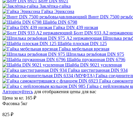
Болт DIN 6921
Заклёпка-гайка
Гайка Эриксона
Винт DIN 7500 резь
Шайба DIN 6798
Гайка DIN 439 низкая
Болт DIN 933 A2 нержавею
Шпилька резь
Шайба плоская DIN 125
Гайка мебельная врезная
Шпилька резьбовая DIN 975
Шайба пружинная DIN 6796
Шайба DIN 9021 усиленная
Гайка шестигранная DIN 934
Гайка соедините
Гайка самоконт
Гайка с нейлоновым к
Авторизуйтесь
для отображения цены для вас
Цена за кг.
165 ₽
Фасовка 5кг
825 ₽