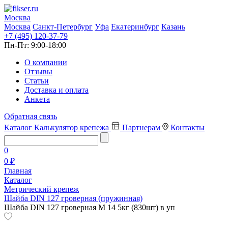
Москва
Москва
Санкт-Петербург
Уфа
Екатеринбург
Казань
+7 (495) 120-37-79
Пн-Пт:
9:00-18:00
О компании
Отзывы
Статьи
Доставка и оплата
Анкета
Обратная связь
Каталог
Калькулятор крепежа
Партнерам
Контакты
0
0 ₽
Главная
Каталог
Метрический крепеж
Шайба DIN 127 гроверная (пружинная)
Шайба DIN 127 гроверная М 14 5кг (830шт) в уп