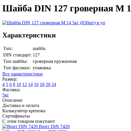
Шайба DIN 127 гроверная М 14
Характеристики
Тип:
шайба
DIN стандарт:
127
Тип шайбы:
гроверная пружинная
Тип фасовки:
упаковка
Все характеристики
Размер:
4
5
6
8
10
12
14
16
18
20
24
Фасовка:
5кг
Описание
Доставка и оплата
Калькулятор крепежа
Сертификаты
С этим товаром покупают
Винт DIN 7420