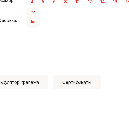
Размер:
4
5
6
8
10
12
14
16
1
Фасовка:
1кг
лькулятор крепежа
Сертификаты