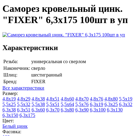
Саморез кровельный цинк.
"FIXER" 6,3х175 100шт в уп
Характеристики
Резьба:
универсальная со сверлом
Наконечник:
сверло
Шлиц:
шестигранный
Бренд:
FIXER
Все характеристики
Размер:
4,8х19
4,8х29
4,8х38
4,8х51
4,8х60
4,8х70
4,8х76
4,8х80
5,5х19
5,5х25
5,5х32
5,5х38
5,5х51
5,5х64
5,5х76
6,3х19
6,3х25
6,3х32
6,3х38
6,3х51
6,3х60
6,3х70
6,3х80
6,3х90
6,3х100
6,3х130
6,3х150
6,3х175
Цвет:
Белый цинк
Фасовка: