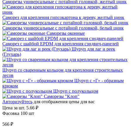
Саморезы универсальные с потайной головкой, желтый цинк
Саморез для крепления гипсокартона к дереву, желтый цинк
Саморезы универсальные с потайной головкой, белый цинк
Саморезы оконные
Саморез с шайбой EPDM для крепления сэндвич-панелей
Шуруп для лаг и реек
(Глухарь)
Шуруп со сваренным кольцом для крепления строительных
лесов
Шуруп с «Г» - образным
крюком
Шуруп с полукольцом
Саморезы "Клоп"
Авторизуйтесь
для отображения цены для вас
Цена за шт.
5.66 ₽
Фасовка 100 шт
566 ₽