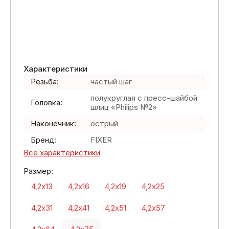
Характеристики
Резьба:
частый шаг
полукруглая с пресс-шайбой
Головка:
шлиц «Philips №2»
Наконечник:
острый
Бренд:
FIXER
Все характеристики
Размер:
4,2х13
4,2х16
4,2х19
4,2х25
4,2х31
4,2х41
4,2х51
4,2х57