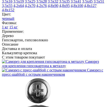
3,5х16
3,5х19
3,5х25
3,5х28
3,5х32
3,5х35
3,5х41
3,5х45
3,5х51
3,5х55
4,2х64
4,2х70
4,2х76
4,8х90
4,8х95
4,8х100
4,8х127
4,8х152
Цвет:
черный
Фасовка:
1 кг
15 кг
Применение:
Дерево
Гипсокартон, гипсоволокно
Описание
Доставка и оплата
Калькулятор крепежа
С этим товаром покупают
Саморез
для крепления гипсокартона к металлу
Саморез с
пресс‑шайбой с острым наконечником