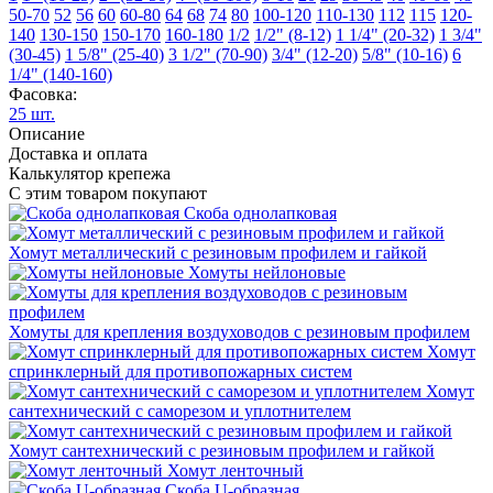
50-70
52
56
60
60-80
64
68
74
80
100-120
110-130
112
115
120-
140
130-150
150-170
160-180
1/2
1/2" (8-12)
1 1/4" (20-32)
1 3/4"
(30-45)
1 5/8" (25-40)
3 1/2" (70-90)
3/4" (12-20)
5/8" (10-16)
6
1/4" (140-160)
Фасовка:
25 шт.
Описание
Доставка и оплата
Калькулятор крепежа
С этим товаром покупают
Скоба однолапковая
Хомут металлический с резиновым профилем и гайкой
Хомуты нейлоновые
Хомуты для крепления воздуховодов с резиновым профилем
Хомут
спринклерный для противопожарных систем
Хомут
сантехнический с саморезом и уплотнителем
Хомут сантехнический с резиновым профилем и гайкой
Хомут ленточный
Скоба U-образная