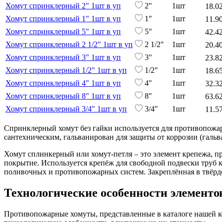
Хомут спринклерный 2" 1шт в уп
2"
1шт
18.0
Хомут спринклерный 1" 1шт в уп
1"
1шт
11.9
Хомут спринклерный 5" 1шт в уп
5"
1шт
42.4
Хомут спринклерный 2 1/2" 1шт в уп
2 1/2"
1шт
20.4
Хомут спринклерный 3" 1шт в уп
3"
1шт
23.8
Хомут спринклерный 1/2" 1шт в уп
1/2"
1шт
18.6
Хомут спринклерный 4" 1шт в уп
4"
1шт
32.3
Хомут спринклерный 8" 1шт в уп
8"
1шт
63.6
Хомут спринклерный 3/4" 1шт в уп
3/4"
1шт
11.5
Спринклерный хомут без гайки используется для противопожар
сантехническим, гальванирован для защиты от коррозии (галь
Хомут сплинкерный или хомут-петля – это элемент крепежа, 
покрытие. Используется крепёж для свободной подвески труб
поливочных и противопожарных систем. Закреплённая в твёрд
Технологические особенности элементо
Противопожарные хомуты, представленные в каталоге нашей 