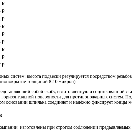
2 ₽
0 ₽
2 ₽
0 ₽
2 ₽
5 ₽
2 ₽
2 ₽
7 ₽
ных систем: высота подвески регулируется посредством резьбо
ванопокрытие толщиной 8-10 микрон).
представляющий собой скобу, изготовленную из оцинкованной с
 к горизонтальной поверхности для противопожарных систем. П
ом основании шпилька соединяет и надёжно фиксирует концы ме
в
компании изготовлены при строгом соблюдении предъявляемых 