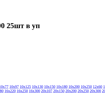
0 25шт в уп
10х77
10х97
10х125
10х130
10х150
10х180
10х200
10х250
12х60
1
80
16х220
16х250
16х300
20х107
20х150
20х200
20х250
20х300
2