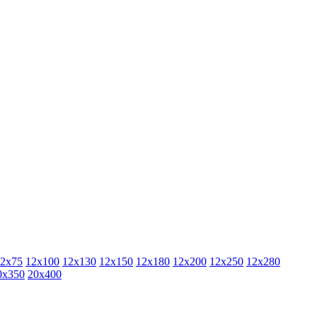
2х75
12х100
12х130
12х150
12х180
12х200
12х250
12х280
0х350
20х400