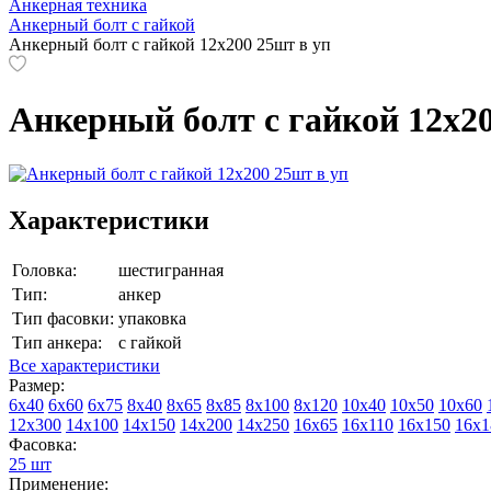
Анкерная техника
Анкерный болт с гайкой
Анкерный болт с гайкой 12х200 25шт в уп
Анкерный болт с гайкой 12х20
Характеристики
Головка:
шестигранная
Тип:
анкер
Тип фасовки:
упаковка
Тип анкера:
с гайкой
Все характеристики
Размер:
6х40
6х60
6х75
8х40
8х65
8х85
8х100
8х120
10х40
10х50
10х60
12х300
14х100
14х150
14х200
14х250
16х65
16х110
16х150
16х1
Фасовка:
25 шт
Применение: