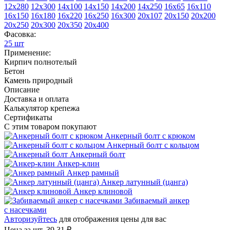
12х280
12х300
14х100
14х150
14х200
14х250
16х65
16х110
16х150
16х180
16х220
16х250
16х300
20х107
20х150
20х200
20х250
20х300
20х350
20х400
Фасовка:
25 шт
Применение:
Кирпич полнотелый
Бетон
Камень природный
Описание
Доставка и оплата
Калькулятор крепежа
Сертификаты
С этим товаром покупают
Анкерный болт с крюком
Анкерный болт с кольцом
Анкерный болт
Анкер-клин
Анкер рамный
Анкер латунный (цанга)
Анкер клиновой
Забиваемый анкер
с насечками
Авторизуйтесь
для отображения цены для вас
Цена за шт.
39.31 ₽