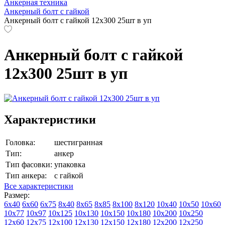
Анкерная техника
Анкерный болт с гайкой
Анкерный болт с гайкой 12х300 25шт в уп
Анкерный болт с гайкой
12х300 25шт в уп
Характеристики
Головка:
шестигранная
Тип:
анкер
Тип фасовки:
упаковка
Тип анкера:
с гайкой
Все характеристики
Размер:
6х40
6х60
6х75
8х40
8х65
8х85
8х100
8х120
10х40
10х50
10х60
10х77
10х97
10х125
10х130
10х150
10х180
10х200
10х250
12х60
12х75
12х100
12х130
12х150
12х180
12х200
12х250