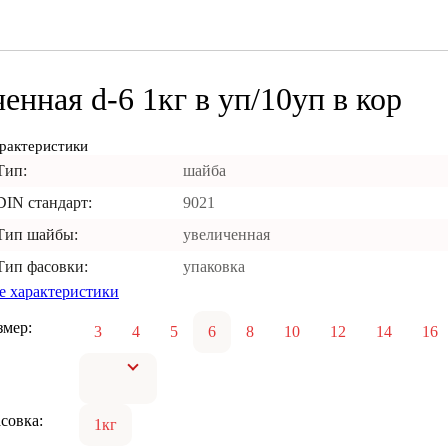
нная d-6 1кг в уп/10уп в кор
рактеристики
Тип:
шайба
DIN стандарт:
9021
Тип шайбы:
увеличенная
Тип фасовки:
упаковка
е характеристики
змер:
3
4
5
6
8
10
12
14
16
совка:
1кг