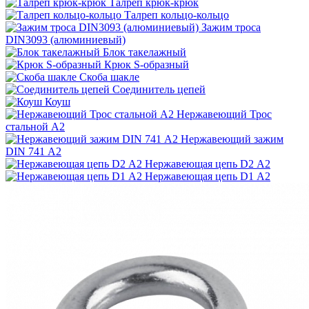
Талреп крюк-крюк
Талреп кольцо-кольцо
Зажим троса
DIN3093 (алюминиевый)
Блок такелажный
Крюк S-образный
Скоба шакле
Соединитель цепей
Коуш
Нержавеющий Трос
стальной A2
Нержавеющий зажим
DIN 741 A2
Нержавеющая цепь D2 A2
Нержавеющая цепь D1 A2