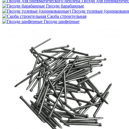
Гвозди для пневматичес
Гвозди барабанные
Гвозди толевые (оцинкован
Скоба строительная
Гвозди шиферные