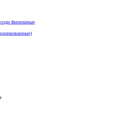
возди финишные
(оцинкованные)
₽