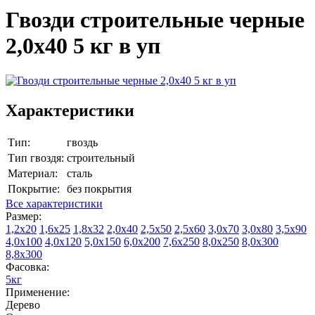
Гвозди строительные черные
2,0х40 5 кг в уп
Характеристики
Тип:
гвоздь
Тип гвоздя:
строительный
Материал:
сталь
Покрытие:
без покрытия
Все характеристики
Размер:
1,2х20
1,6х25
1,8х32
2,0х40
2,5х50
2,5х60
3,0х70
3,0х80
3,5х90
4,0х100
4,0х120
5,0х150
6,0х200
7,6х250
8,0х250
8,0х300
8,8х300
Фасовка:
5кг
Применение:
Дерево