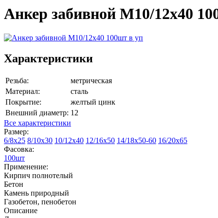
Анкер забивной М10/12х40 10
Характеристики
Резьба:
метрическая
Материал:
сталь
Покрытие:
желтый цинк
Внешний диаметр:
12
Все характеристики
Размер:
6/8х25
8/10х30
10/12х40
12/16х50
14/18х50-60
16/20х65
Фасовка:
100шт
Применение:
Кирпич полнотелый
Бетон
Камень природный
Газобетон, пенобетон
Описание