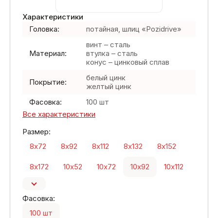
Характеристики
Головка:
потайная, шлиц «Pozidrive»
винт – сталь
Материал:
втулка – сталь
конус – цинковый сплав
белый цинк
Покрытие:
желтый цинк
Фасовка:
100 шт
Все характеристики
Размер:
8х72
8х92
8х112
8х132
8х152
8х172
10х52
10х72
10х92
10х112
Фасовка:
100 шт